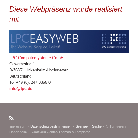
Diese Webpräsenz wurde realisiert
mit
LPC Computersysteme GmbH
Gewerbering 1
D-76351 Linkenheim-Hochstetten
Deutschland
Tel
+49 (0)7247 9355-0
info@lpc.de
Navigation
Impressum
Datenschutzbestimmungen
Sitemap
Suche
© Turnverein
überspringen
Liedolsheim
RockSolid Contao Themes & Templates